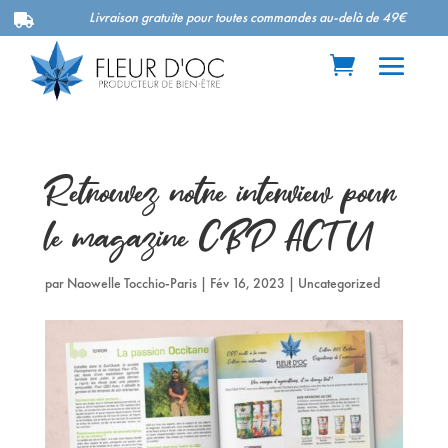
Livraison gratuite pour toutes commandes au-delà de 49€

Retrouvez notre interview pour
le magazine CBD ACTU
par
Naowelle Tocchio-Paris
|
Fév 16, 2023
|
Uncategorized